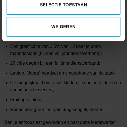
SELECTIE TOESTAAN
Je kunt rekenen op:
Een aantrekkelijk salaris tussen de € 2.757,- en €
WEIGEREN
3.610,- afgestemd op jouw ervaring en opleiding;
8% vakantietoeslag;
Een gratificatie van 3,5% van 12 keer je bruto
maandsalaris (bij een vol jaar dienstverband);
29 vrije dagen bij een fulltime dienstverband;
Laptop, (Jabra) headset en smartphone van de zaak;
De mogelijkheid om je werktijden flexibel in te delen en
vanuit huis te werken;
Fruit op kantoor;
Ruime doorgroei- en opleidingsmogelijkheden;
Ben je enthousiast geworden en past deze Medewerker