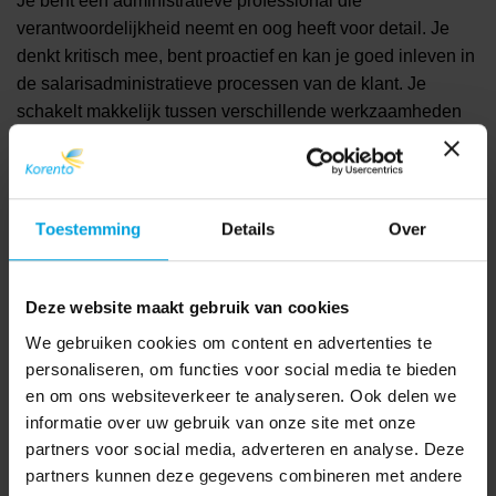
Je bent een administratieve professional die
verantwoordelijkheid neemt en oog heeft voor detail. Je
denkt kritisch mee, bent proactief en kan je goed inleven in
de salarisadministratieve processen van de klant. Je
schakelt makkelijk tussen verschillende werkzaamheden
en weet prioriteiten te stellen. Ook in drukkere periodes
houd jij het hoofd koel.
Verder breng je mee:
Toestemming
Details
Over
Een afgeronde mbo-opleiding (niveau 4);
Minimaal 2 jaar ervaring in een administratieve functie;
Deze website maakt gebruik van cookies
We gebruiken cookies om content en advertenties te
Ervaring met salarisadministratie is een pré;
personaliseren, om functies voor social media te bieden
Basisbeheersing van MS Office (Excel en Word);
en om ons websiteverkeer te analyseren. Ook delen we
Affiniteit met ICT;
informatie over uw gebruik van onze site met onze
partners voor social media, adverteren en analyse. Deze
Bereidheid om een opleiding te volgen zoals BKL
partners kunnen deze gegevens combineren met andere
(Basiskennis Loonadministratie).