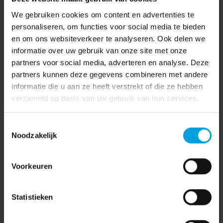
of als functioneel beheerder;
We gebruiken cookies om content en advertenties te
personaliseren, om functies voor social media te bieden
Een afgeronde hbo-opleiding, bijvoorbeeld in
en om ons websiteverkeer te analyseren. Ook delen we
bedrijfskunde, MER of HRM;
informatie over uw gebruik van onze site met onze
De drive om te sparren over processen op het gebied
partners voor social media, adverteren en analyse. Deze
van HR en je bent daarmee op de hoogte van de laatste
partners kunnen deze gegevens combineren met andere
ontwikkelingen;
informatie die u aan ze heeft verstrekt of die ze hebben
verzameld op basis van uw gebruik van hun services.
Beheersing van MS Office (Excel en Word);
Affiniteit met ICT;
Toestemmingsselectie
Bereidheid om te reizen binnen Nederland
Noodzakelijk
Wat krijg je van ons?
Voorkeuren
Bij Korento kom je terecht in een informele organisatie
waar samenwerken vanzelfsprekend is en waar ruimte is
Statistieken
om jezelf te ontwikkelen. We vinden het belangrijk dat jij
met plezier naar je werk gaat én kunt groeien in je vak.