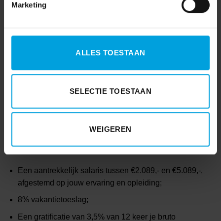
Marketing
Je werkt samen met betrokken collega’s die elkaar helpen
en uitdagen om het beste uit zichzelf te halen. Daarnaast
investeren we in jouw ontwikkeling met
ALLES TOESTAAN
opleidingsmogelijkheden binnen je vakgebied en
workshops gericht op persoonlijke groei en teambuilding.
En ja, daar horen ook borrels, personeelsuitjes en een
weekend weg bij.
SELECTIE TOESTAAN
Benieuwd naar onze collega’s? Neem een kijkje bij ‘
Even
voorstellen
‘.
WEIGEREN
Je kunt rekenen op:
Een aantrekkelijk salaris tussen €2.089,- en €5.089,-,
afgestemd op jouw ervaring en opleiding;
8% vakantietoeslag;
Een gratificatie van 3,5% van 12 keer je bruto