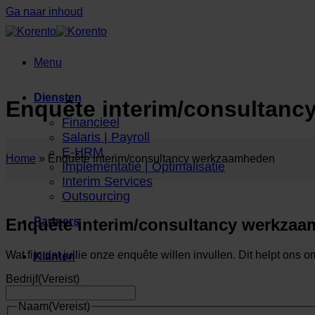
Ga naar inhoud
Menu
Diensten
Enquête interim/consultan
Financieel
Salaris | Payroll
E-HRM
Home
»
Enquête interim/consultancy werkzaamheden
Implementatie | Optimalisatie
Interim Services
Outsourcing
Enquête interim/consultancy werkza
Partners
Wat fijn dat jullie onze enquête willen invullen. Dit helpt ons 
Klanten
Bedrijf
(Vereist)
Certificeringen
Naam
(Vereist)