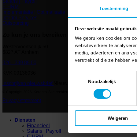
Salaris | Payroll
E-HRM
Toestemming
Implementatie | Optimalisatie
Interim Services
Outsourcing
Deze website maakt gebruik
Zo kun je ons bereiken
We gebruiken cookies om cont
websiteverkeer te analyseren
Westervoortsedijk 50
6827 AT Arnhem
media, adverteren en analys
verstrekt of die ze hebben v
026 - 389 89 00
KVK 09136036
Toestemmingsselectie
Noodzakelijk
Inschrijven nieuwsbrief
Nieuwsbrief
© Copyright 2026. Korento. Alle rechten voorbehouden
Privacy statement
Weigeren
Diensten
Financieel
Salaris | Payroll
E-HRM