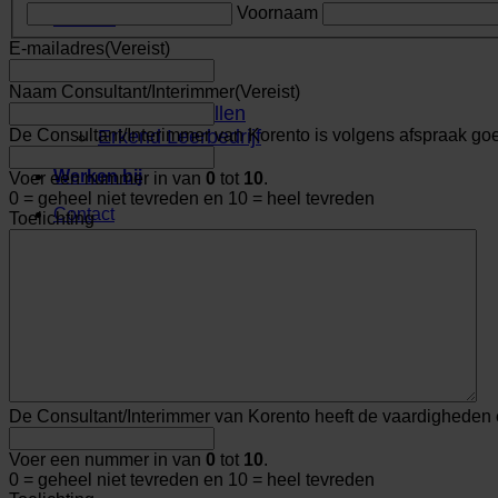
Voornaam
Nieuws
E-mailadres
(Vereist)
Over ons
Naam Consultant/Interimmer
(Vereist)
Even voorstellen
Erkend Leerbedrijf
De Consultant/Interimmer van Korento is volgens afspraak go
Werken bij
Voer een nummer in van
0
tot
10
.
0 = geheel niet tevreden en 10 = heel tevreden
Contact
Toelichting
Contact
De Consultant/Interimmer van Korento heeft de vaardigheden 
Voer een nummer in van
0
tot
10
.
0 = geheel niet tevreden en 10 = heel tevreden